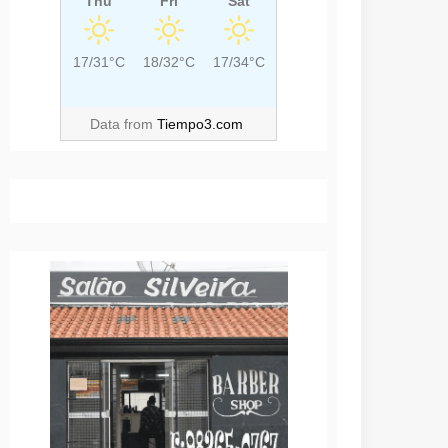
Thu
Fri
Sat
17/31°C
18/32°C
17/34°C
Data from
Tiempo3.com