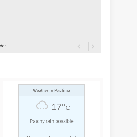
ados
Weather in Paulínia
17°
C
Patchy rain possible