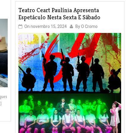
Teatro Ceart Paulínia Apresenta
Espetáculo Nesta Sexta E Sábado
On
novembro 15, 2024
By
O Cromo
ques
]