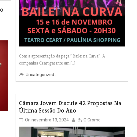
ro
Com a apresentação da peça ” Bailei na Curva” , A
companhia Ceart garante um […]
Uncategorized
Câmara Jovem Discute 42 Propostas Na
Última Sessão Do Ano
On
novembro 13, 2024
By
O Cromo