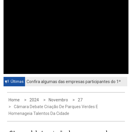
Últimas
Confira algumas das empresas participantes do 1º
Feirão de Emprego de Paulínia 2026
Home
2024
Novembro
27
Câmara Debate Criação De Parques Verdes E
Homenageia Talentos Da Cidade