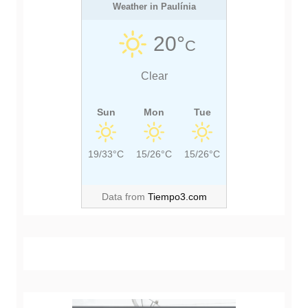
s
P
Weather in Paulínia
P
t
O
O
20°
C
S
S
T
T
Clear
:
:
Sun
Mon
Tue
19/33°C
15/26°C
15/26°C
Data from
Tiempo3.com