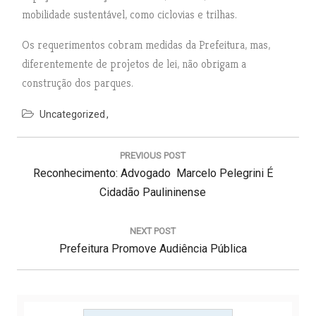
mobilidade sustentável, como ciclovias e trilhas.
Os requerimentos cobram medidas da Prefeitura, mas,
diferentemente de projetos de lei, não obrigam a
construção dos parques.
Uncategorized
N
a
PREVIOUS POST
v
P
Reconhecimento: Advogado Marcelo Pelegrini É
e
g
R
Cidadão Paulininense
a
E
ç
V
NEXT POST
ã
N
I
Prefeitura Promove Audiência Pública
o
d
E
O
e
X
U
P
T
S
o