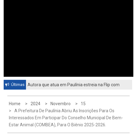
Últimas
Autora que atua em Paulínia estreia na Flip com
livro sobre identidade e universo feminino
Home
2024
Novembro
15
A Prefeitura De Paulínia Abriu As Inscrições Para Os
Interessados Em Participar Do Conselho Municipal De Bem-
Estar Animal (COMBEA), Para O Biênio 2025-2026.