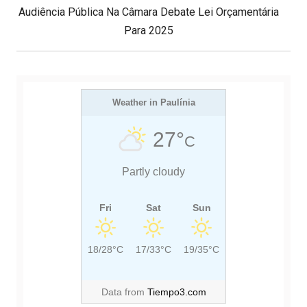
ã
N
Audiência Pública Na Câmara Debate Lei Orçamentária
I
o
d
E
O
Para 2025
e
X
U
P
T
S
o
s
P
P
t
O
Weather in Paulínia
O
S
S
27°
C
T
T
:
:
Partly cloudy
Fri
Sat
Sun
18/28°C
17/33°C
19/35°C
Data from
Tiempo3.com