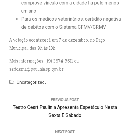
comprove vínculo com a cidade há pelo menos
um ano
Para os médicos veterinários: certidão negativa
de débitos com o Sistema CFMV/CRMV
A votação acontecerá em 7 de dezembro, no Paço
Municipal, das 9h às 13h.
Mais informações: (19) 3874-5611 ou
seddema@paulinia.sp.gov.br
Uncategorized
N
a
PREVIOUS POST
v
P
Teatro Ceart Paulínia Apresenta Espetáculo Nesta
e
g
R
Sexta E Sábado
a
E
ç
V
NEXT POST