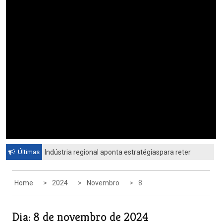
Últimas
Indústria regional aponta estratégiaspara reter
profissionais qualificadosCiesp contesta nova
tarifa dos Estados Unidos
Home
2024
Novembro
8
Dia:
8 de novembro de 2024