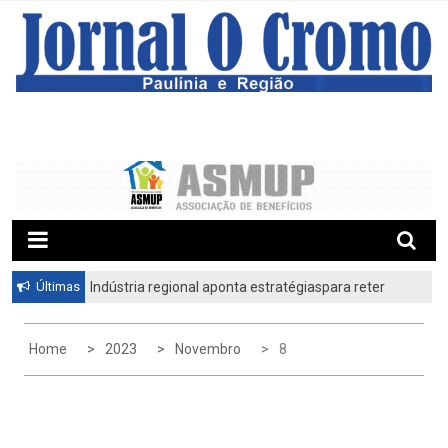
S
k
i
p
t
o
c
o
n
t
e
n
t
Últimas
Indústria regional aponta estratégiaspara reter
profissionais qualificadosCiesp contesta nova
tarifa dos Estados Unidos
Home
2023
Novembro
8