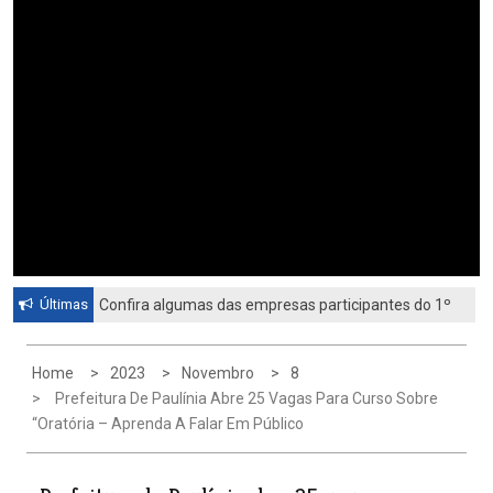
Últimas
Confira algumas das empresas participantes do 1º
Feirão de Emprego de Paulínia 2026
Home
2023
Novembro
8
Prefeitura De Paulínia Abre 25 Vagas Para Curso Sobre
“Oratória – Aprenda A Falar Em Público