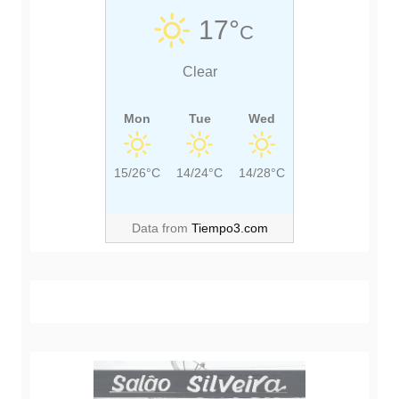
S
S
17°
C
T
T
:
:
Clear
Mon
Tue
Wed
15/26°C
14/24°C
14/28°C
Data from
Tiempo3.com