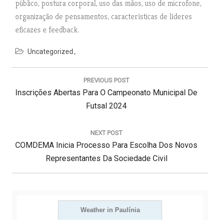
público, postura corporal, uso das mãos, uso de microfone,
organização de pensamentos, características de líderes
eficazes e feedback.
Uncategorized
N
a
PREVIOUS POST
v
P
Inscrições Abertas Para O Campeonato Municipal De
e
g
R
Futsal 2024
a
E
ç
V
NEXT POST
ã
N
I
COMDEMA Inicia Processo Para Escolha Dos Novos
o
d
E
O
Representantes Da Sociedade Civil
e
X
U
P
T
S
o
s
P
P
t
O
Weather in Paulínia
O