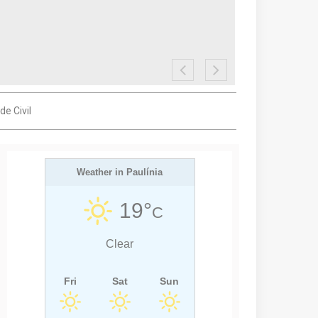
e Civil
Weather in Paulínia
19°
C
Clear
Fri
Sat
Sun