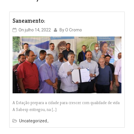
Saneamento:
On
julho 14, 2022
By
O Cromo
A Estação prepara a cidade para crescer com qualidade de vida
A Sabesp entregou, na […]
Uncategorized