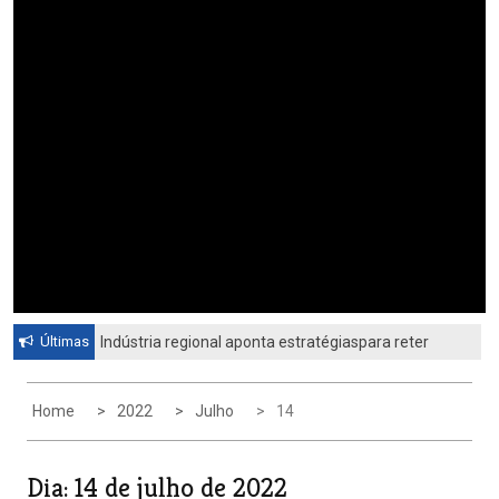
Últimas
Indústria regional aponta estratégiaspara reter
profissionais qualificadosCiesp contesta nova
tarifa dos Estados Unidos
Home
2022
Julho
14
Dia:
14 de julho de 2022