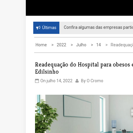
Confira algumas das empresas partic
Últimas
Home
2022
Julho
14
Readequação
Readequação do Hospital para obesos e
Edilsinho
On
julho 14, 2022
By
O Cromo