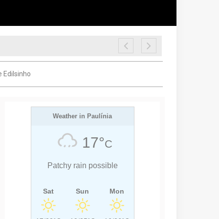
 Edilsinho
Weather in Paulínia
17°
C
Patchy rain possible
Sat
Sun
Mon