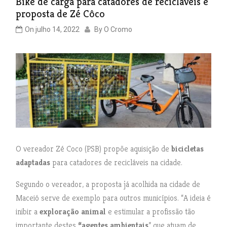
Bike de carga para catadores de recicláveis é
proposta de Zé Côco
On
julho 14, 2022
By
O Cromo
O vereador Zé Coco (PSB) propõe aquisição de
bicicletas
adaptadas
para catadores de recicláveis na cidade.
Segundo o vereador, a proposta já acolhida na cidade de
Maceió serve de exemplo para outros municípios. “A ideia é
inibir a
exploração animal
e estimular a profissão tão
importante destes
“agentes ambientais
” que atuam de