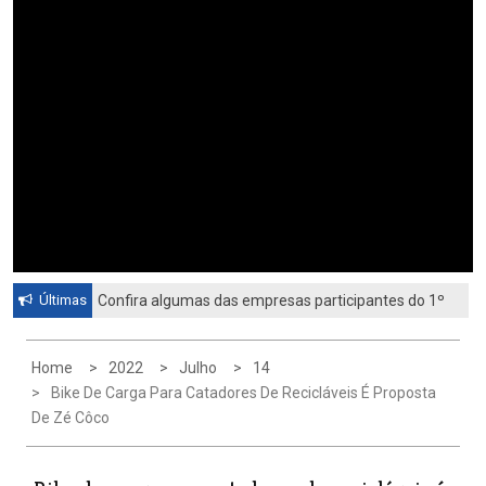
Últimas
Confira algumas das empresas participantes do 1º
Feirão de Emprego de Paulínia 2026
Home
2022
Julho
14
Bike De Carga Para Catadores De Recicláveis É Proposta
De Zé Côco