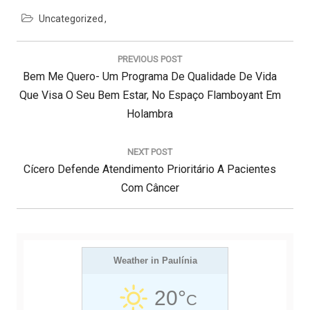
Uncategorized
N
a
PREVIOUS POST
v
P
Bem Me Quero- Um Programa De Qualidade De Vida
e
g
R
Que Visa O Seu Bem Estar, No Espaço Flamboyant Em
a
E
Holambra
ç
V
ã
I
o
NEXT POST
d
N
O
Cícero Defende Atendimento Prioritário A Pacientes
e
E
U
Com Câncer
P
X
S
o
s
T
P
t
P
O
O
Weather in Paulínia
S
S
T
20°
C
T
: