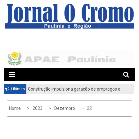
S
k
i
p
t
o
c
o
n
t
e
n
t
Últimas
Construção impulsiona geração de empregos e
Paulínia abre 235 vagas em janeiro
Home
2023
Dezembro
22