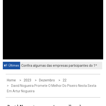
Últimas
Confira algumas das empresas participantes do 1º
Feirão de Emprego de Paulínia 2026
Home
2023
Dezembro
22
David Nogueira Promete O Melhor Do Piseiro Nesta Sexta
Em Artur Nogueira