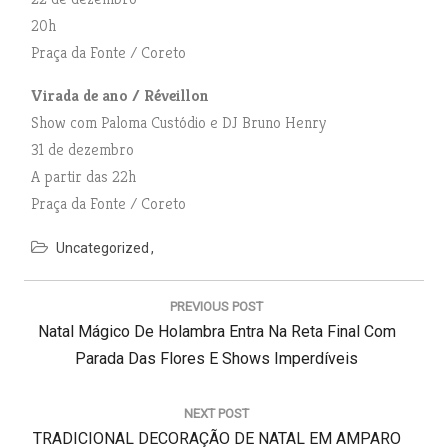
20h
Praça da Fonte / Coreto
Virada de ano / Réveillon
Show com Paloma Custódio e DJ Bruno Henry
31 de dezembro
A partir das 22h
Praça da Fonte / Coreto
Uncategorized
N
a
PREVIOUS POST
v
P
Natal Mágico De Holambra Entra Na Reta Final Com
e
g
R
Parada Das Flores E Shows Imperdíveis
a
E
ç
V
NEXT POST
ã
N
TRADICIONAL DECORAÇÃO DE NATAL EM AMPARO
I
o