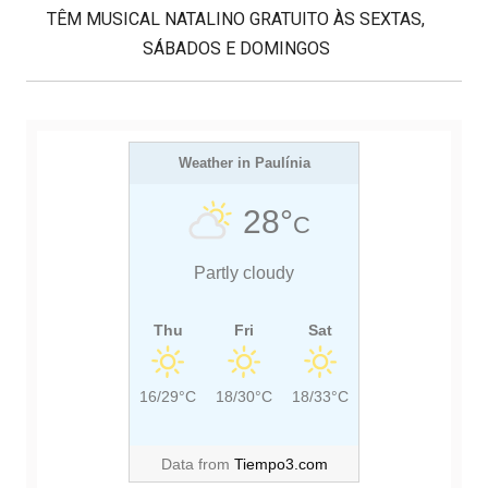
d
E
O
TÊM MUSICAL NATALINO GRATUITO ÀS SEXTAS,
e
X
U
SÁBADOS E DOMINGOS
P
T
S
o
s
P
P
t
O
O
S
Weather in Paulínia
S
T
T
28°
C
:
:
Partly cloudy
Thu
Fri
Sat
16/29°C
18/30°C
18/33°C
Data from
Tiempo3.com