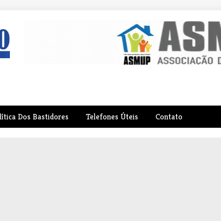
lítica Dos Bastidores
Telefones Úteis
Contato