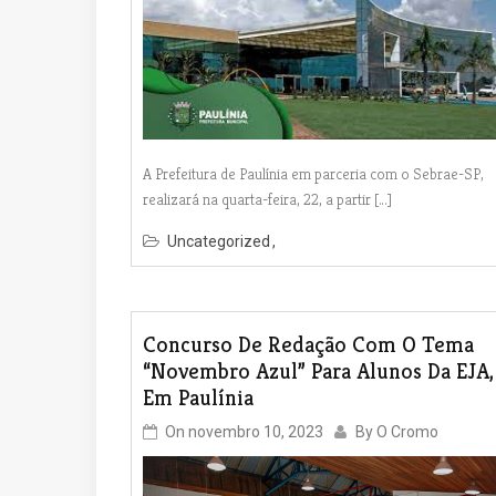
A Prefeitura de Paulínia em parceria com o Sebrae-SP,
realizará na quarta-feira, 22, a partir […]
Uncategorized
Concurso De Redação Com O Tema
“Novembro Azul” Para Alunos Da EJA,
Em Paulínia
On
novembro 10, 2023
By
O Cromo