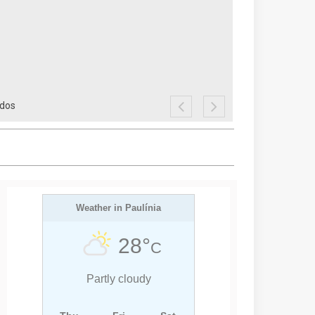
ados
Weather in Paulínia
28°
C
Partly cloudy