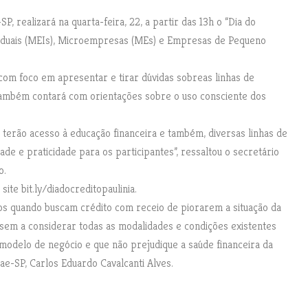
, realizará na quarta-feira, 22, a partir das 13h o “Dia do
iduais (MEIs), Microempresas (MEs) e Empresas de Pequeno
, com foco em apresentar e tirar dúvidas sobreas linhas de
 também contará com orientações sobre o uso consciente dos
 terão acesso à educação financeira e também, diversas linhas de
e e praticidade para os participantes”, ressaltou o secretário
o.
ite bit.ly/diadocreditopaulinia.
s quando buscam crédito com receio de piorarem a situação da
em a considerar todas as modalidades e condições existentes
modelo de negócio e que não prejudique a saúde financeira da
ae-SP, Carlos Eduardo Cavalcanti Alves.