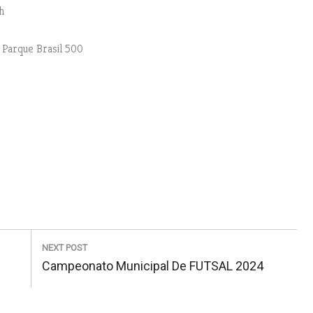
h
o Parque Brasil 500
NEXT POST
N
Campeonato Municipal De FUTSAL 2024
E
X