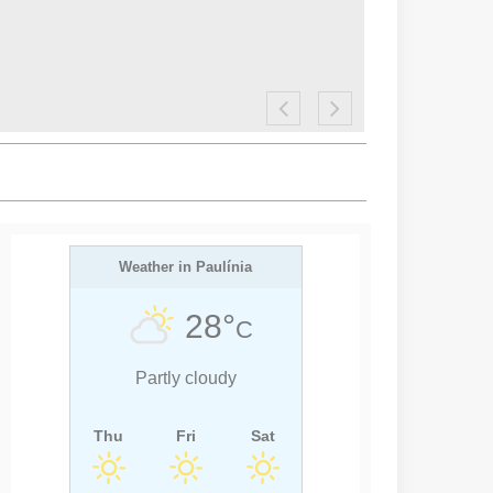
Weather in Paulínia
28°
C
Partly cloudy
Thu
Fri
Sat