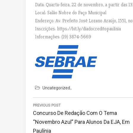
Data: Quarta-feira, 22 de novembro, a partir das 13
Local: Salão Nobre do Paço Municipal
Endereço: Av. Prefeito José Lozano Araújo, 1551, n
Inscrições: https://bit.ly/diadocreditopaulinia
Informações: (19) 3874-5669
Uncategorized
N
a
PREVIOUS POST
P
Concurso De Redação Com O Tema
v
R
“Novembro Azul” Para Alunos Da EJA, Em
e
E
Paulínia