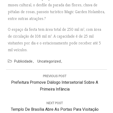
museu cultural, o desfile da parada das flores, chuva de
pétalas de rosas, passeio turístico Magic Garden Holambra,
entre outras atrações.?
O espaço da festa tem área total de 250 mil m², com área
de circulação de 108 mil m². A capacidade é de 25 mil
visitantes por dia e o estacionamento pode receber até 5
mil veículos.
Publicidade
Uncategorized
N
a
PREVIOUS POST
v
P
Prefeitura Promove Diálogo Intersetorial Sobre A
e
g
R
Primeira Infância
a
E
ç
V
NEXT POST
ã
N
Templo De Brasília Abre As Portas Para Visitação
I
o