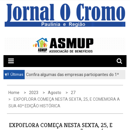
S
k
i
p
t
o
c
o
n
t
Últimas
Confira algumas das empresas participantes do 1º
Feirão de Emprego de Paulínia 2026
e
n
Home
2023
Agosto
27
t
EXPOFLORA COMEÇA NESTA SEXTA, 25, E COMEMORA A
SUA 40ª EDIÇÃO HISTÓRICA
EXPOFLORA COMEÇA NESTA SEXTA, 25, E