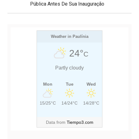
d
E
O
Pública Antes De Sua Inauguração
e
X
U
P
T
S
o
s
P
P
t
O
Weather in Paulínia
O
S
S
24°
C
T
T
:
:
Partly cloudy
Mon
Tue
Wed
15/25°C
14/24°C
14/28°C
Data from
Tiempo3.com