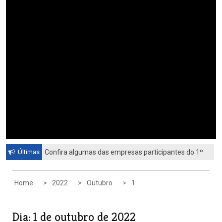
Últimas
Confira algumas das empresas participantes do 1º
Feirão de Emprego de Paulínia 2026
Home
2022
Outubro
1
Dia:
1 de outubro de 2022