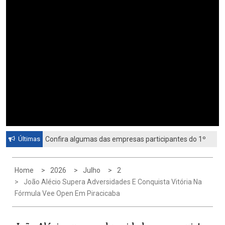
Últimas
Confira algumas das empresas participantes do 1º
Feirão de Emprego de Paulínia 2026
Home
2026
Julho
2
João Alécio Supera Adversidades E Conquista Vitória Na
Fórmula Vee Open Em Piracicaba