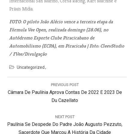
Internacional San Marino, Corsa Racing, Kart Machine e
Práxis Mídia.
FOTO: O piloto João Alécio vence a terceira etapa da
Fórmula Vee Open, realizada domingo (28.06), no
Autódromo Esporte Clube Piracicabano de
Automobilismo (ECPA), em Piracicaba | Foto: CleevStudio
/ FVee/Divulgação
Uncategorized
N
a
PREVIOUS POST
v
P
Câmara De Paulínia Aprova Contas De 2022 E 2023 De
e
g
R
Du Cazellato
a
E
ç
V
NEXT POST
ã
N
Paulínia Se Despede Do Padre João Augusto Pezzuto,
I
o
d
E
O
Sacerdote Que Marcou A História Da Cidade