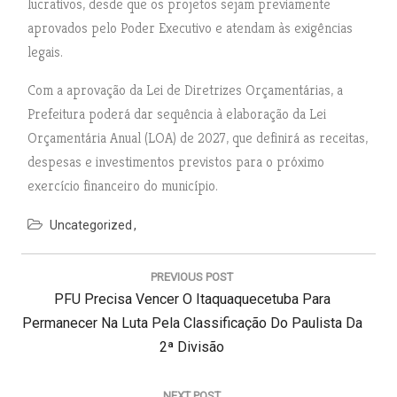
lucrativos, desde que os projetos sejam previamente
aprovados pelo Poder Executivo e atendam às exigências
legais.
Com a aprovação da Lei de Diretrizes Orçamentárias, a
Prefeitura poderá dar sequência à elaboração da Lei
Orçamentária Anual (LOA) de 2027, que definirá as receitas,
despesas e investimentos previstos para o próximo
exercício financeiro do município.
Uncategorized
N
a
PREVIOUS POST
v
P
PFU Precisa Vencer O Itaquaquecetuba Para
e
g
R
Permanecer Na Luta Pela Classificação Do Paulista Da
a
E
2ª Divisão
ç
V
ã
I
NEXT POST