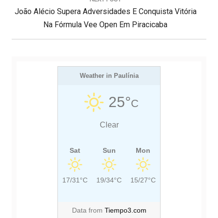
o
d
N
João Alécio Supera Adversidades E Conquista Vitória
O
e
E
U
Na Fórmula Vee Open Em Piracicaba
P
X
S
o
s
T
P
t
P
O
O
Weather in Paulínia
S
S
T
25°
C
T
:
:
Clear
Sat
Sun
Mon
17/31°C
19/34°C
15/27°C
Data from
Tiempo3.com