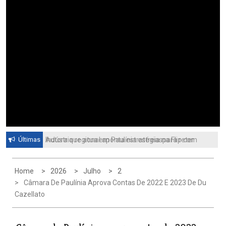
Últimas
Autora que atua em Paulínia estreia na Flip com
Indústria regional aponta estratégiaspara reter
livro sobre identidade e universo feminino
profissionais qualificadosCiesp contesta nova
tarifa dos Estados Unidos
Home
2026
Julho
2
Câmara De Paulínia Aprova Contas De 2022 E 2023 De Du
Cazellato