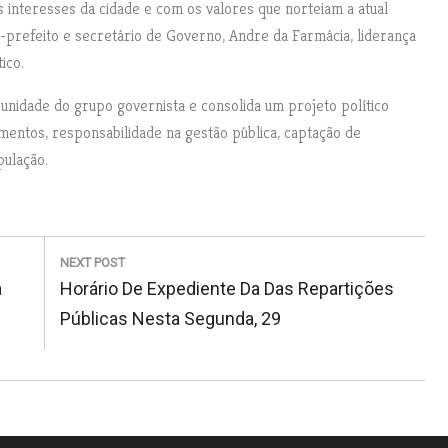
interesses da cidade e com os valores que norteiam a atual
-prefeito e secretário de Governo, Andre da Farmácia, liderança
ico.
 unidade do grupo governista e consolida um projeto político
imentos, responsabilidade na gestão pública, captação de
pulação.
NEXT POST
N
a
Horário De Expediente Da Das Repartições
E
Públicas Nesta Segunda, 29
X
T
P
O