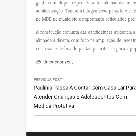
gestão em eleger representantes alinhados com os 
administração. Também integra esse projeto o vice
no MDB no município e importante articulador polít
A construção conjunta das candidaturas evidencia a
alinhado à direita, com foco na ampliação de invest
recursos e defesa de pautas prioritárias para a po
Uncategorized
N
a
PREVIOUS POST
P
Paulínia Passa A Contar Com Casa Lar Par
v
R
Atender Crianças E Adolescentes Com
e
E
Medida Protetiva
g
V
a
I
ç
O