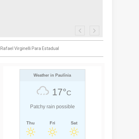
afael Virginelli Para Estadual
Weather in Paulínia
17°
C
Patchy rain possible
Thu
Fri
Sat