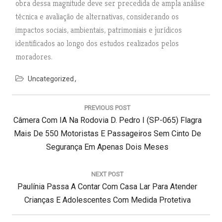
obra dessa magnitude deve ser precedida de ampla análise
técnica e avaliação de alternativas, considerando os
impactos sociais, ambientais, patrimoniais e jurídicos
identificados ao longo dos estudos realizados pelos
moradores.
Uncategorized
N
a
PREVIOUS POST
v
P
Câmera Com IA Na Rodovia D. Pedro I (SP-065) Flagra
e
g
R
Mais De 550 Motoristas E Passageiros Sem Cinto De
a
E
Segurança Em Apenas Dois Meses
ç
V
ã
I
o
NEXT POST
d
N
O
Paulínia Passa A Contar Com Casa Lar Para Atender
e
E
U
Crianças E Adolescentes Com Medida Protetiva
P
X
S
o