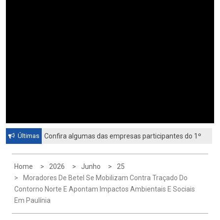
Últimas
Confira algumas das empresas participantes do 1º
Feirão de Emprego de Paulínia 2026
Home
2026
Junho
25
Moradores De Betel Se Mobilizam Contra Traçado Do
Contorno Norte E Apontam Impactos Ambientais E Sociais
Em Paulínia