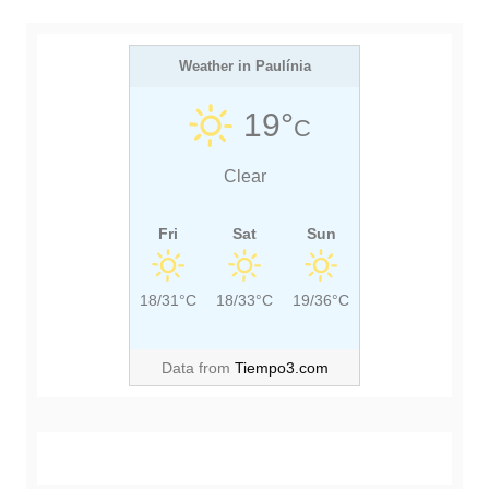
s
T
P
t
P
O
O
Weather in Paulínia
S
S
T
19°
C
T
:
:
Clear
Fri
Sat
Sun
18/31°C
18/33°C
19/36°C
Data from
Tiempo3.com