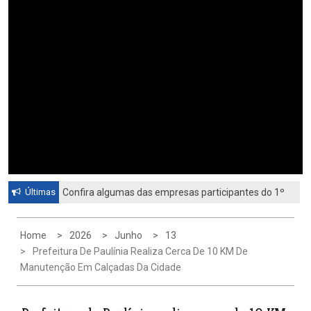
Últimas
Confira algumas das empresas participantes do 1º
Feirão de Emprego de Paulínia 2026
Home
2026
Junho
13
Prefeitura De Paulínia Realiza Cerca De 10 KM De
Manutenção Em Calçadas Da Cidade