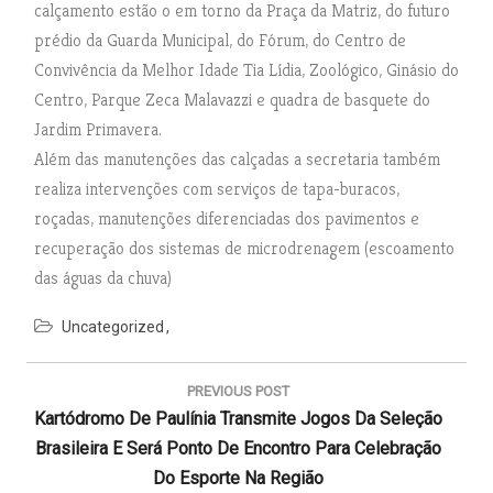
calçamento estão o em torno da Praça da Matriz, do futuro
prédio da Guarda Municipal, do Fórum, do Centro de
Convivência da Melhor Idade Tia Lídia, Zoológico, Ginásio do
Centro, Parque Zeca Malavazzi e quadra de basquete do
Jardim Primavera.
Além das manutenções das calçadas a secretaria também
realiza intervenções com serviços de tapa-buracos,
roçadas, manutenções diferenciadas dos pavimentos e
recuperação dos sistemas de microdrenagem (escoamento
das águas da chuva)
Uncategorized
N
a
PREVIOUS POST
v
P
Kartódromo De Paulínia Transmite Jogos Da Seleção
e
g
R
Brasileira E Será Ponto De Encontro Para Celebração
a
E
Do Esporte Na Região