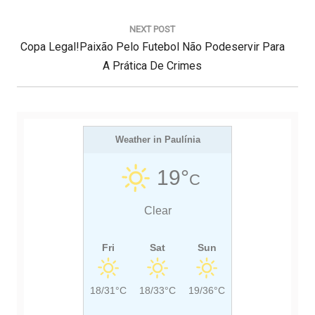
ç
V
ã
I
o
NEXT POST
d
N
Copa Legal!Paixão Pelo Futebol Não Podeservir Para
O
e
E
U
A Prática De Crimes
P
X
S
o
s
T
P
t
P
O
O
Weather in Paulínia
S
S
T
19°
C
T
:
:
Clear
Fri
Sat
Sun
18/31°C
18/33°C
19/36°C