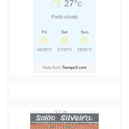
27°
C
T
T
:
:
Partly cloudy
Fri
Sat
Sun
18/28°C
17/33°C
19/35°C
Data from
Tiempo3.com