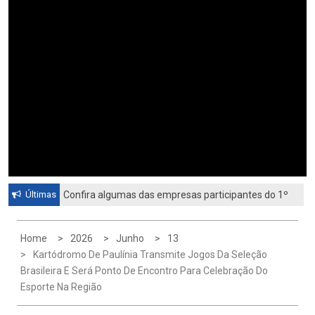
Últimas
Confira algumas das empresas participantes do 1º
Feirão de Emprego de Paulínia 2026
Home
2026
Junho
13
Kartódromo De Paulínia Transmite Jogos Da Seleção
Brasileira E Será Ponto De Encontro Para Celebração Do
Esporte Na Região