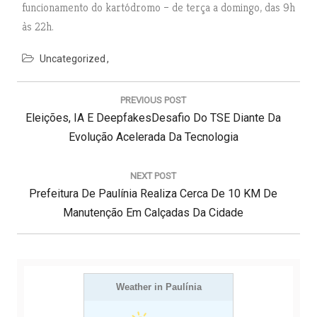
funcionamento do kartódromo – de terça a domingo, das 9h
às 22h.
Uncategorized
N
a
PREVIOUS POST
v
P
Eleições, IA E DeepfakesDesafio Do TSE Diante Da
e
g
R
Evolução Acelerada Da Tecnologia
a
E
ç
V
NEXT POST
ã
N
I
Prefeitura De Paulínia Realiza Cerca De 10 KM De
o
d
E
O
Manutenção Em Calçadas Da Cidade
e
X
U
P
T
S
o
s
P
P
t
O
Weather in Paulínia
O
S
S