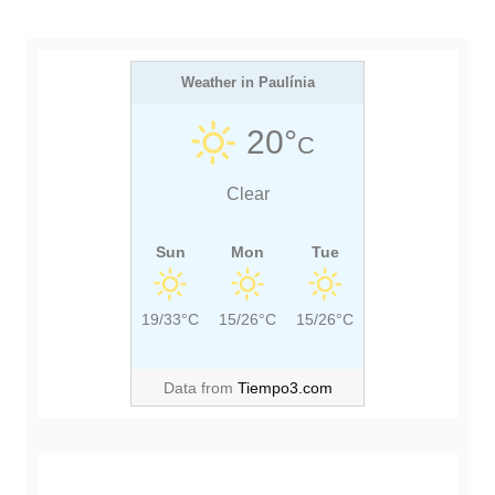
o
s
P
P
t
O
O
S
Weather in Paulínia
S
T
T
20°
C
:
:
Clear
Sun
Mon
Tue
19/33°C
15/26°C
15/26°C
Data from
Tiempo3.com