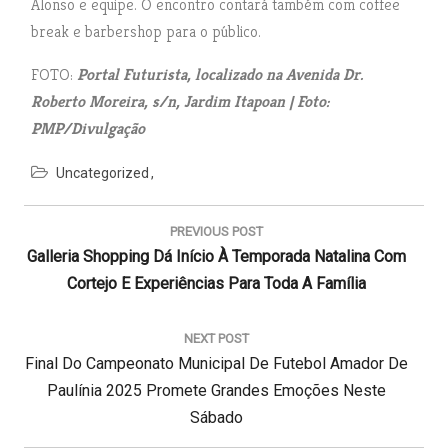
Alonso e equipe. O encontro contará também com coffee
break e barbershop para o público.
FOTO:
Portal Futurista, localizado na Avenida Dr.
Roberto Moreira, s/n, Jardim Itapoan | Foto:
PMP/Divulgação
Uncategorized
N
a
PREVIOUS POST
v
P
Galleria Shopping Dá Início À Temporada Natalina Com
e
g
R
Cortejo E Experiências Para Toda A Família
a
E
ç
V
NEXT POST
ã
N
Final Do Campeonato Municipal De Futebol Amador De
I
o
d
E
O
Paulínia 2025 Promete Grandes Emoções Neste
e
X
U
Sábado
P
T
S