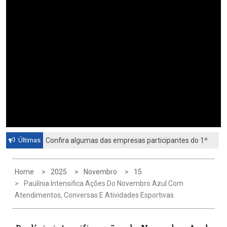
Últimas
Confira algumas das empresas participantes do 1º
Feirão de Emprego de Paulínia 2026
Home
2025
Novembro
15
Paulínia Intensifica Ações Do Novembro Azul Com
Atendimentos, Conversas E Atividades Esportivas