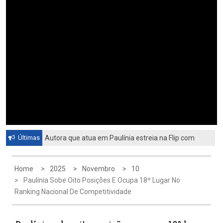
Últimas
Autora que atua em Paulínia estreia na Flip com
livro sobre identidade e universo feminino
Home
2025
Novembro
10
Paulínia Sobe Oito Posições E Ocupa 18º Lugar No
Ranking Nacional De Competitividade