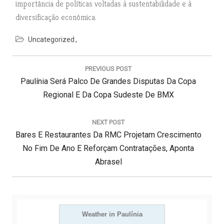
importância de políticas voltadas à sustentabilidade e à
diversificação econômica.
Uncategorized
N
a
PREVIOUS POST
v
P
Paulínia Será Palco De Grandes Disputas Da Copa
e
g
R
Regional E Da Copa Sudeste De BMX
a
E
ç
V
NEXT POST
ã
N
Bares E Restaurantes Da RMC Projetam Crescimento
I
o
d
E
O
No Fim De Ano E Reforçam Contratações, Aponta
e
X
U
Abrasel
P
T
S
o
s
P
P
t
O
O
S
Weather in Paulínia
S