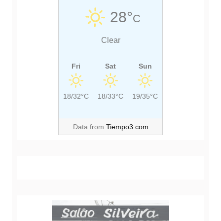
T
T
28°
C
:
:
Clear
Fri
Sat
Sun
18/32°C
18/33°C
19/35°C
Data from
Tiempo3.com