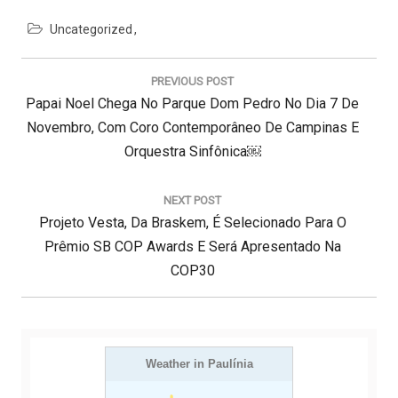
Uncategorized
N
a
PREVIOUS POST
v
P
Papai Noel Chega No Parque Dom Pedro No Dia 7 De
e
g
R
Novembro, Com Coro Contemporâneo De Campinas E
a
E
Orquestra Sinfônica￼
ç
V
ã
I
o
NEXT POST
d
N
O
Projeto Vesta, Da Braskem, É Selecionado Para O
e
E
U
Prêmio SB COP Awards E Será Apresentado Na
P
X
S
COP30
o
s
T
P
t
P
O
O
S
S
Weather in Paulínia
T
T
: