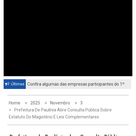
Últimas
Confira algumas das empresas participantes do 1º
Feirão de Emprego de Paulínia 2026
Home
2025
Novembro
3
Prefeitura De Paulínia Abre Consulta Pública Sobre
Estatuto Do Magistério E Leis Complementares