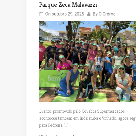
Parque Zeca Malavazzi
On
outubro 29, 2025
By
O Cromo
Evento, promovido pelo Covabra Supermercados,
aconteceu também em Indaiatuba e Vinhedo, agora seg
para Pedreira […]