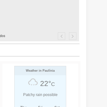
ados
Weather in Paulínia
22°
C
Patchy rain possible