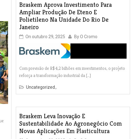
Braskem Aprova Investimento Para
Ampliar Produção De Eteno E
Polietileno Na Unidade Do Rio De
Janeiro
On
outubro 29, 2025
By
O Cromo
Com previsão de R$ 4,2 bilhões em investimentos, o projeto
reforça a transformação industrial da […]
Uncategorized
Braskem Leva Inovação E
ue
Sustentabilidade Ao Agronegócio Com
Novas Aplicações Em Plasticultura