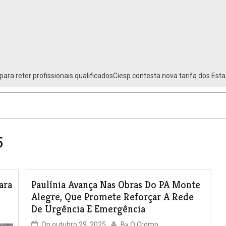
para reter profissionais qualificadosCiesp contesta nova tarifa dos Est
5
ara
Paulínia Avança Nas Obras Do PA Monte
Alegre, Que Promete Reforçar A Rede
De Urgência E Emergência
On
outubro 29, 2025
By
O Cromo