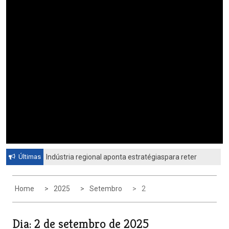
Últimas
Indústria regional aponta estratégiaspara reter
profissionais qualificadosCiesp contesta nova
tarifa dos Estados Unidos
Home
2025
Setembro
2
Dia:
2 de setembro de 2025