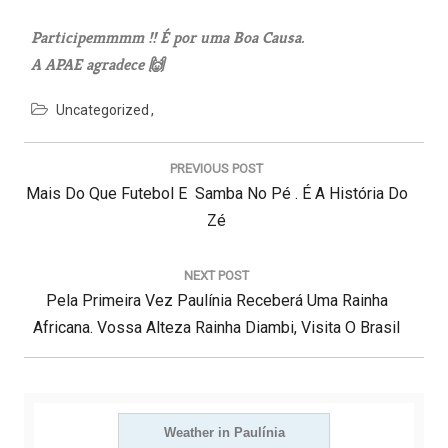
Participemmmm !! É por uma Boa Causa.
A APAE agradece 🙌
Uncategorized
N
a
PREVIOUS POST
v
P
Mais Do Que Futebol E Samba No Pé . É A História Do
e
g
R
Zé
a
E
ç
V
NEXT POST
ã
N
I
Pela Primeira Vez Paulínia Receberá Uma Rainha
o
d
E
O
Africana. Vossa Alteza Rainha Diambi, Visita O Brasil
e
X
U
P
T
S
o
s
P
P
t
O
Weather in Paulínia
O