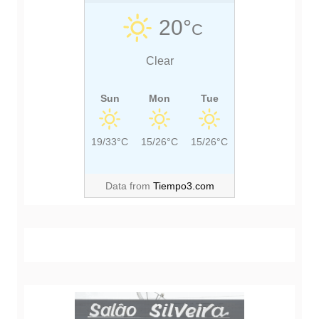
S
S
20°
C
T
T
:
:
Clear
Sun
Mon
Tue
19/33°C
15/26°C
15/26°C
Data from
Tiempo3.com