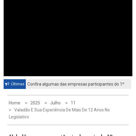
Últimas
Confira algumas das empresas participantes do 1º
Feirão de Emprego de Paulínia 2026
Home
2025
Julho
11
Valadão E Sua Experiência De Mais De 12 Anos No
Legislativo