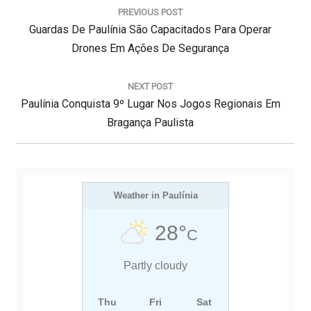
a
PREVIOUS POST
v
P
Guardas De Paulínia São Capacitados Para Operar
e
g
R
Drones Em Ações De Segurança
a
E
ç
V
NEXT POST
ã
N
Paulínia Conquista 9º Lugar Nos Jogos Regionais Em
I
o
d
E
O
Bragança Paulista
e
X
U
P
T
S
o
s
P
P
t
O
Weather in Paulínia
O
S
S
28°
C
T
T
:
:
Partly cloudy
Thu
Fri
Sat