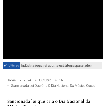
Últimas
Indústria regional aponta estratégiaspara reter
Construção impulsiona geração de empregos e
profissionais qualificadosCiesp contesta nova
Paulínia abre 235 vagas em janeiro
tarifa dos Estados Unidos
Home
2024
Outubro
16
Sancionada Lei Que Cria O Dia Nacional Da Música Gospel
Sancionada lei que cria o Dia Nacional da