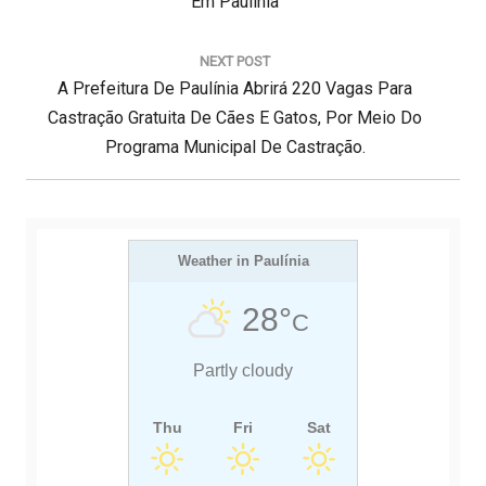
g
R
Em Paulínia
a
E
ç
V
NEXT POST
ã
N
I
A Prefeitura De Paulínia Abrirá 220 Vagas Para
o
d
E
O
Castração Gratuita De Cães E Gatos, Por Meio Do
e
X
U
Programa Municipal De Castração.
P
T
S
o
s
P
P
t
O
O
S
Weather in Paulínia
S
T
T
28°
C
:
:
Partly cloudy
Thu
Fri
Sat