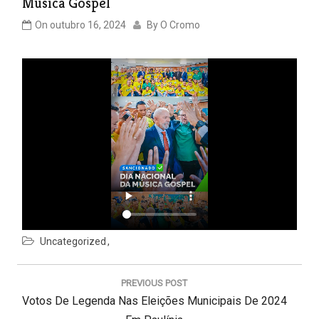
Música Gospel
On
outubro 16, 2024
By
O Cromo
Uncategorized
N
a
PREVIOUS POST
v
P
Votos De Legenda Nas Eleições Municipais De 2024
e