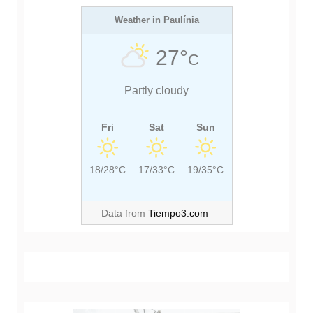
Weather in Paulínia
27°
C
Partly cloudy
Fri
Sat
Sun
18/28°C
17/33°C
19/35°C
Data from
Tiempo3.com