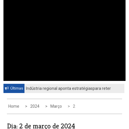
Últimas
Indústria regional aponta estratégiaspara reter
profissionais qualificadosCiesp contesta nova
tarifa dos Estados Unidos
Home
2024
Março
2
Dia:
2 de março de 2024