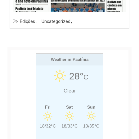
Edições
Uncategorized
Weather in Paulínia
28°
C
Clear
Fri
Sat
Sun
18/32°C
18/33°C
19/35°C