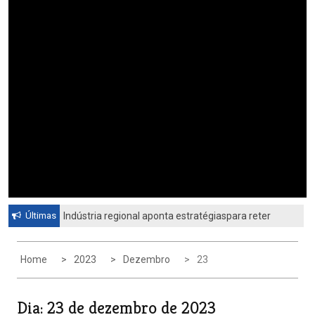
Últimas
Indústria regional aponta estratégiaspara reter
profissionais qualificadosCiesp contesta nova
tarifa dos Estados Unidos
Home
2023
Dezembro
23
Dia:
23 de dezembro de 2023