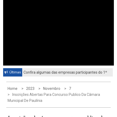
Últimas
Confira algumas das empresas participantes do 1º
Feirão de Emprego de Paulínia 2026
Home
2023
Novembro
7
Inscrições Abertas Para Concurso Publico Da Câmara
Municipal De Paulínia