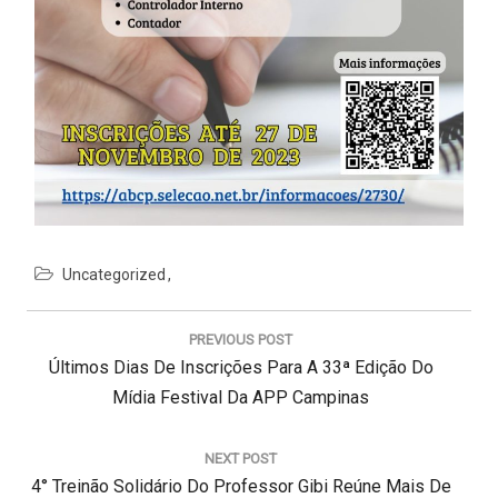
Uncategorized
N
a
PREVIOUS POST
v
P
Últimos Dias De Inscrições Para A 33ª Edição Do
e
g
R
Mídia Festival Da APP Campinas
a
E
ç
V
NEXT POST
ã
N
4° Treinão Solidário Do Professor Gibi Reúne Mais De
I
o