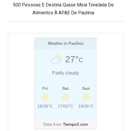
d
E
O
500 Pessoas E Destina Quase Meia Tonelada De
e
X
U
Alimentos À APAE De Paulínia
P
T
S
o
s
P
P
t
O
O
S
Weather in Paulínia
S
T
T
27°
C
:
:
Partly cloudy
Fri
Sat
Sun
18/28°C
17/33°C
19/35°C
Data from
Tiempo3.com