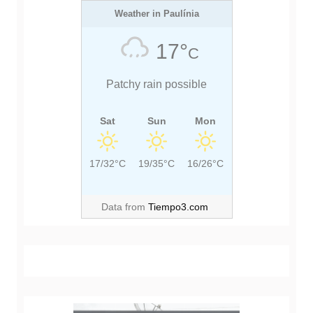
Weather in Paulínia
17°
C
Patchy rain possible
Sat
Sun
Mon
17/32°C
19/35°C
16/26°C
Data from
Tiempo3.com