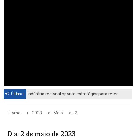
Últimas
Indústria regional aponta estratégiaspara reter
profissionais qualificadosCiesp contesta nova
tarifa dos Estados Unidos
Home
2023
Maio
2
Dia:
2 de maio de 2023