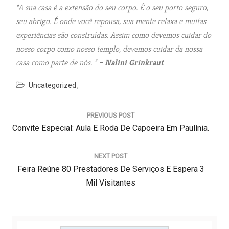
“A sua casa é a extensão do seu corpo. É o seu porto seguro,
seu abrigo. É onde você repousa, sua mente relaxa e muitas
experiências são construídas. Assim como devemos cuidar do
nosso corpo como nosso templo, devemos cuidar da nossa
casa como parte de nós. “
– Nalini Grinkraut
Uncategorized
N
a
PREVIOUS POST
v
P
Convite Especial: Aula E Roda De Capoeira Em Paulínia.
e
g
R
a
E
NEXT POST
ç
N
V
Feira Reúne 80 Prestadores De Serviços E Espera 3
ã
E
I
Mil Visitantes
o
d
X
O
e
T
U
P
P
S
o