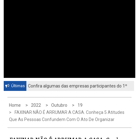
Últimas
Confira algumas das empresas participantes do 1º
Feirão de Emprego de Paulínia 2026
Home
2022
Outubro
19
FAXINAR NÃO É ARRUMAR A CASA. Conheça 5 Atitudes
Que As Pessoas Confundem Com O Ato De Organizar