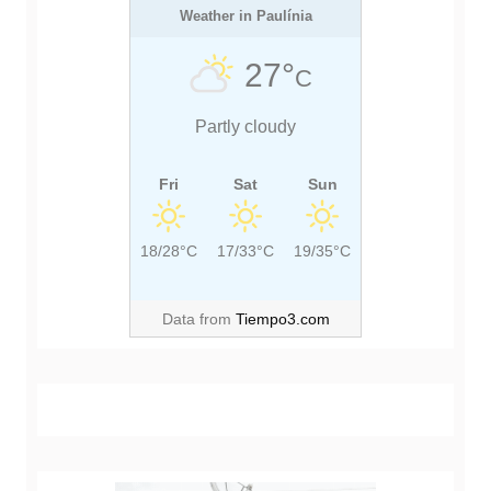
s
O
Weather in Paulínia
P
t
S
O
27°
C
T
S
:
T
Partly cloudy
:
Fri
Sat
Sun
18/28°C
17/33°C
19/35°C
Data from
Tiempo3.com