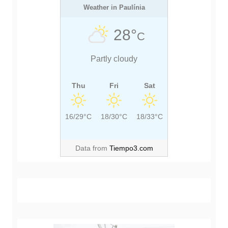
t
O
Weather in Paulínia
O
S
S
28°
C
T
T
:
:
Partly cloudy
Thu
Fri
Sat
16/29°C
18/30°C
18/33°C
Data from
Tiempo3.com