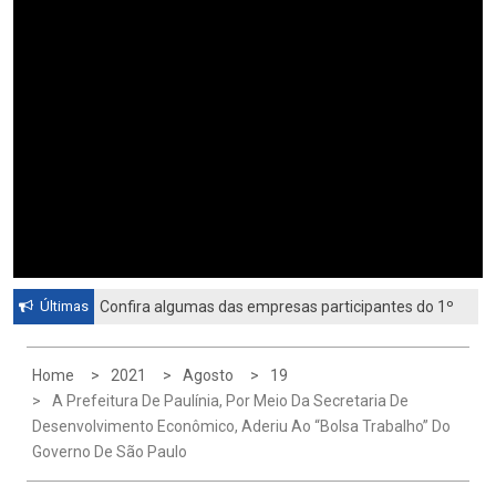
Últimas
Confira algumas das empresas participantes do 1º
Feirão de Emprego de Paulínia 2026
Home
2021
Agosto
19
A Prefeitura De Paulínia, Por Meio Da Secretaria De
Desenvolvimento Econômico, Aderiu Ao “Bolsa Trabalho” Do
Governo De São Paulo