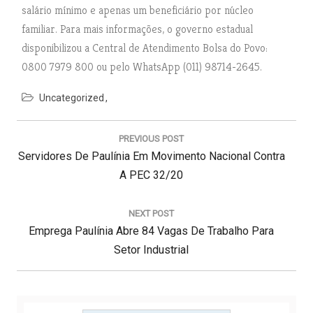
salário mínimo e apenas um beneficiário por núcleo
familiar. Para mais informações, o governo estadual
disponibilizou a Central de Atendimento Bolsa do Povo:
0800 7979 800 ou pelo WhatsApp (011) 98714-2645.
Uncategorized
N
a
PREVIOUS POST
v
P
Servidores De Paulínia Em Movimento Nacional Contra
e
g
R
A PEC 32/20
a
E
ç
V
NEXT POST
ã
N
I
Emprega Paulínia Abre 84 Vagas De Trabalho Para
o
d
E
O
Setor Industrial
e
X
U
P
T
S
o
s
P
P