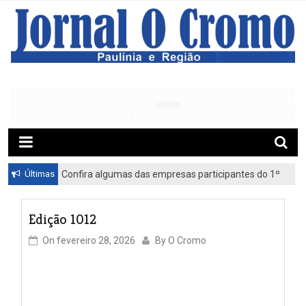
S
k
i
p
t
o
c
o
n
t
e
Últimas
Confira algumas das empresas participantes do 1º
n
Feirão de Emprego de Paulínia 2026
t
Edição 1012
On
fevereiro 28, 2026
By
O Cromo