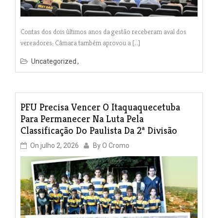
Contas dos dois últimos anos da gestão receberam aval dos
vereadores; Câmara também aprovou a […]
Uncategorized
PFU Precisa Vencer O Itaquaquecetuba
Para Permanecer Na Luta Pela
Classificação Do Paulista Da 2ª Divisão
On
julho 2, 2026
By
O Cromo