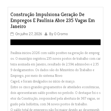
Construção Impulsiona Geração De
Empregos E Paulínia Abre 235 Vagas Em
Janeiro
On
julho 27, 2026
By
O Cromo
Paulínia iniciou 2026 com saldo positivo na geração de empreg
os. O município registrou 235 novos postos de trabalho com car
teira assinada em janeiro, resultado de 2.594 admissões e 2.35
9 desligamentos. Os dados são do Ministério do Trabalho e
Emprego, por meio do sistema Novo
Caged, e foram divulgados no início de março.
Entre os cinco grandes grupamentos de atividades econômicas,
dois apresentaram saldo positivo no período. O destaque foi o s
etor da Construção, responsável pela abertura de 367 vagas, se
guido pela Indústria, com 34 novos postos de trabalho.
O saldo total de empregos não foi maior devido ao desempenh