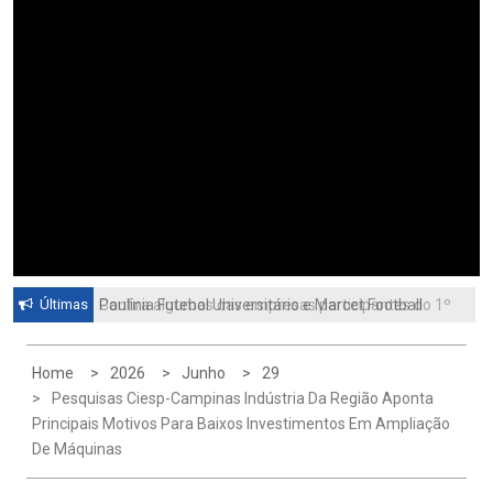
Últimas
Paulinia Futebol Universitário e Marcet Football
Confira algumas das empresas participantes do 1º
University unem tradição brasileira e metodologia
Feirão de Emprego de Paulínia 2026
para formar a nova geração do futebol
Home
2026
Junho
29
Pesquisas Ciesp-Campinas Indústria Da Região Aponta
Principais Motivos Para Baixos Investimentos Em Ampliação
De Máquinas