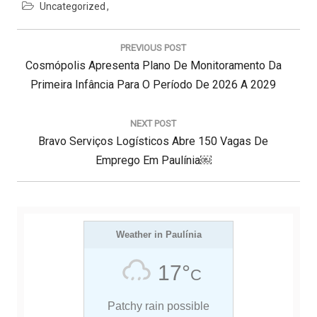
Uncategorized
N
a
PREVIOUS POST
v
P
Cosmópolis Apresenta Plano De Monitoramento Da
e
g
R
Primeira Infância Para O Período De 2026 A 2029
a
E
ç
V
NEXT POST
ã
N
I
Bravo Serviços Logísticos Abre 150 Vagas De
o
d
E
O
Emprego Em Paulínia￼
e
X
U
P
T
S
o
s
P
P
t
O
Weather in Paulínia
O
S
S
17°
C
T
T
:
:
Patchy rain possible