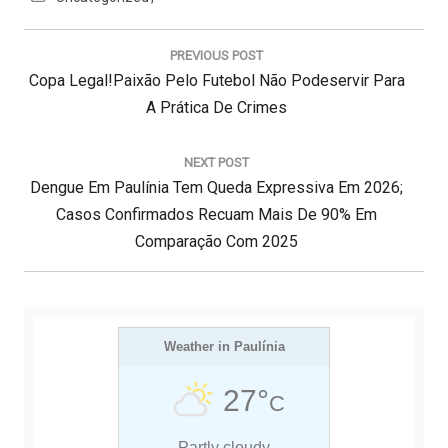
N
a
PREVIOUS POST
v
P
Copa Legal!Paixão Pelo Futebol Não Podeservir Para
e
g
R
A Prática De Crimes
a
E
ç
V
NEXT POST
ã
N
I
Dengue Em Paulínia Tem Queda Expressiva Em 2026;
o
d
E
O
Casos Confirmados Recuam Mais De 90% Em
e
X
U
Comparação Com 2025
P
T
S
o
s
P
P
t
O
O
S
Weather in Paulínia
S
T
T
27°
C
:
:
Partly cloudy