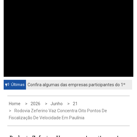
Últimas
Confira algumas das empresas participantes do 1º
Feirão de Emprego de Paulínia 2026
Home
2026
Junho
21
Rodovia Zeferino Vaz Concentra Oito Pontos De
Fiscalização De Velocidade Em Paulínia