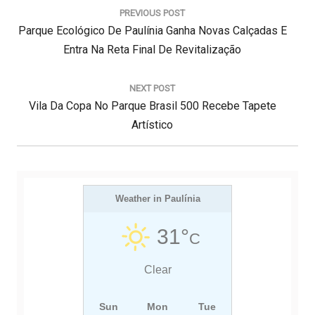
a
PREVIOUS POST
v
P
Parque Ecológico De Paulínia Ganha Novas Calçadas E
e
g
R
Entra Na Reta Final De Revitalização
a
E
ç
V
NEXT POST
ã
N
I
Vila Da Copa No Parque Brasil 500 Recebe Tapete
o
d
E
O
Artístico
e
X
U
P
T
S
o
s
P
P
t
O
Weather in Paulínia
O
S
S
31°
C
T
T
:
:
Clear
Sun
Mon
Tue