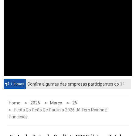
Últimas
Confira algumas das empresas participantes do 1º
Feirão de Emprego de Paulínia 2026
Home
2026
Março
26
Festa Do Peão De Paulínia 2026 Já Tem Rainha E
Princesas