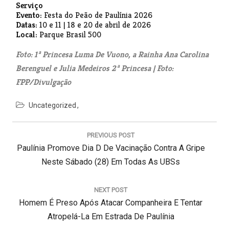
Serviço
Evento:
Festa do Peão de Paulínia 2026
Datas:
10 e 11 | 18 e 20 de abril de 2026
Local:
Parque Brasil 500
Foto: 1ª Princesa Luma De Vuono, a Rainha Ana Carolina
Berenguel e Julia Medeiros 2ª Princesa | Foto:
FPP/Divulgação
Uncategorized
N
a
PREVIOUS POST
v
P
Paulínia Promove Dia D De Vacinação Contra A Gripe
e
g
R
Neste Sábado (28) Em Todas As UBSs
a
E
ç
V
NEXT POST
ã
N
I
Homem É Preso Após Atacar Companheira E Tentar
o
d
E
O
Atropelá-La Em Estrada De Paulínia
e