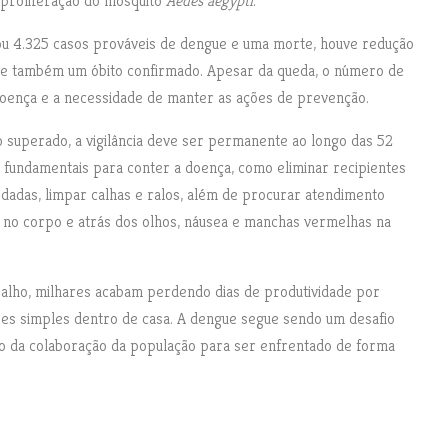
 proliferação do mosquito
Aedes aegypti
.
ou 4.325 casos prováveis de dengue e uma morte, houve redução
 e também um óbito confirmado. Apesar da queda, o número de
doença e a necessidade de manter as ações de prevenção.
o superado, a vigilância deve ser permanente ao longo das 52
fundamentais para conter a doença, como eliminar recipientes
dadas, limpar calhas e ralos, além de procurar atendimento
s no corpo e atrás dos olhos, náusea e manchas vermelhas na
balho, milhares acabam perdendo dias de produtividade por
es simples dentro de casa. A dengue segue sendo um desafio
to da colaboração da população para ser enfrentado de forma