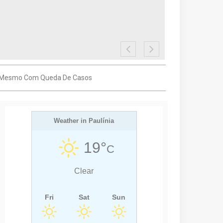
ta Mesmo Com Queda De Casos
Weather in Paulínia
19°
C
Clear
Fri
Sat
Sun