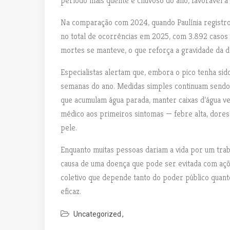
período mais quente e chuvoso do ano, favorável à
Na comparação com 2024, quando Paulínia registr
no total de ocorrências em 2025, com 3.892 casos
mortes se manteve, o que reforça a gravidade da 
Especialistas alertam que, embora o pico tenha sid
semanas do ano. Medidas simples continuam sendo 
que acumulam água parada, manter caixas d’água ve
médico aos primeiros sintomas — febre alta, dore
pele.
Enquanto muitas pessoas dariam a vida por um tra
causa de uma doença que pode ser evitada com açõ
coletivo que depende tanto do poder público quan
eficaz.
Uncategorized