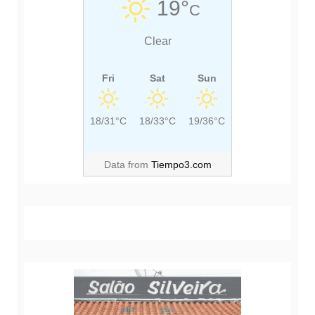
19°
C
T
T
:
:
Clear
Fri
Sat
Sun
18/31°C
18/33°C
19/36°C
Data from
Tiempo3.com