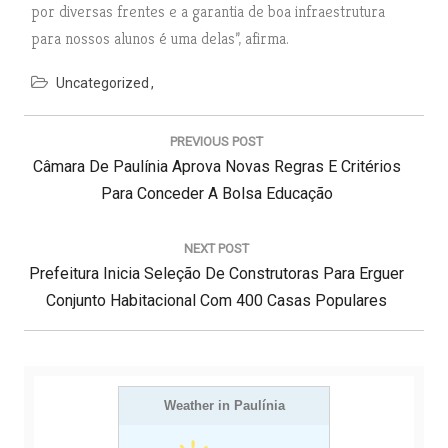
por diversas frentes e a garantia de boa infraestrutura
para nossos alunos é uma delas”, afirma.
Uncategorized
N
a
PREVIOUS POST
v
P
Câmara De Paulínia Aprova Novas Regras E Critérios
e
g
R
Para Conceder A Bolsa Educação
a
E
ç
V
NEXT POST
ã
N
Prefeitura Inicia Seleção De Construtoras Para Erguer
I
o
d
E
O
Conjunto Habitacional Com 400 Casas Populares
e
X
U
P
T
S
o
s
P
P
t
O
Weather in Paulínia
O
S
S