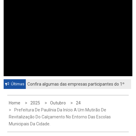
Últimas
Confira algumas das empresas participantes do 1º
Feirão de Emprego de Paulínia 2026
Home
2025
Outubro
24
Prefeitura De Paulínia Da Início A Um Mutirão De
Revitalização Do Calçamento No Entorno Das Escolas
Municipais Da Cidade.