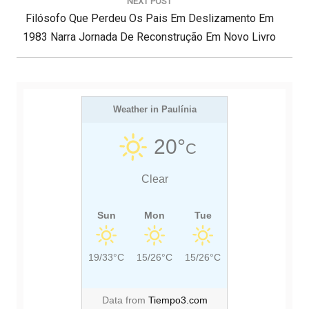
NEXT POST
ã
N
I
Filósofo Que Perdeu Os Pais Em Deslizamento Em
o
d
E
O
1983 Narra Jornada De Reconstrução Em Novo Livro
e
X
U
P
T
S
o
s
P
P
t
O
Weather in Paulínia
O
S
S
20°
C
T
T
:
:
Clear
Sun
Mon
Tue
19/33°C
15/26°C
15/26°C
Data from
Tiempo3.com