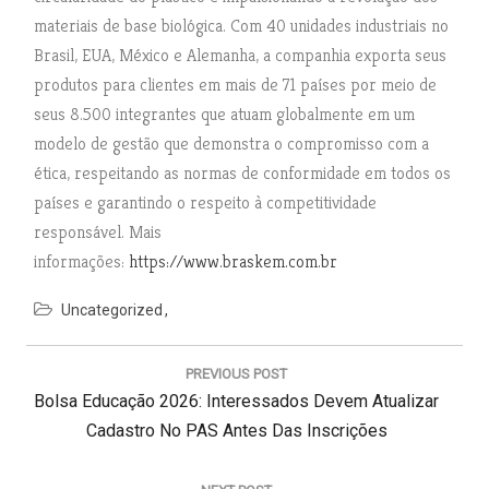
materiais de base biológica. Com 40 unidades industriais no
Brasil, EUA, México e Alemanha, a companhia exporta seus
produtos para clientes em mais de 71 países por meio de
seus 8.500 integrantes que atuam globalmente em um
modelo de gestão que demonstra o compromisso com a
ética, respeitando as normas de conformidade em todos os
países e garantindo o respeito à competitividade
responsável. Mais
informações:
https://www.braskem.com.br
Uncategorized
N
a
PREVIOUS POST
v
P
Bolsa Educação 2026: Interessados Devem Atualizar
e
g
R
Cadastro No PAS Antes Das Inscrições
a
E
ç
V