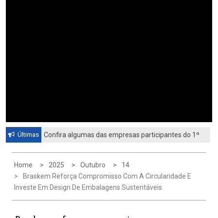
Últimas
Confira algumas das empresas participantes do 1º
Feirão de Emprego de Paulínia 2026
Home
2025
Outubro
14
Braskem Reforça Compromisso Com A Circularidade E
Investe Em Design De Embalagens Sustentáveis