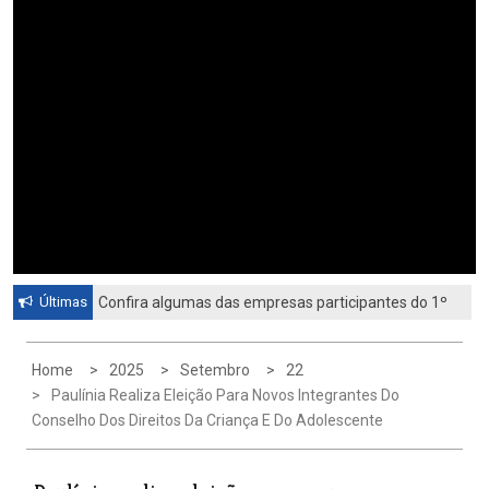
Últimas
Confira algumas das empresas participantes do 1º
Feirão de Emprego de Paulínia 2026
Home
2025
Setembro
22
Paulínia Realiza Eleição Para Novos Integrantes Do
Conselho Dos Direitos Da Criança E Do Adolescente