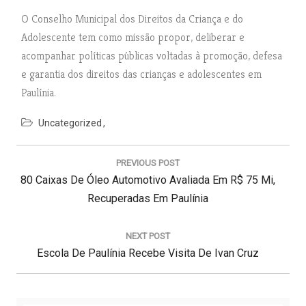
O Conselho Municipal dos Direitos da Criança e do
Adolescente tem como missão propor, deliberar e
acompanhar políticas públicas voltadas à promoção, defesa
e garantia dos direitos das crianças e adolescentes em
Paulínia.
Uncategorized
N
a
PREVIOUS POST
v
P
80 Caixas De Óleo Automotivo Avaliada Em R$ 75 Mi,
e
g
R
Recuperadas Em Paulínia
a
E
ç
V
NEXT POST
ã
N
I
Escola De Paulínia Recebe Visita De Ivan Cruz
o
d
E
O
e
X
U
P