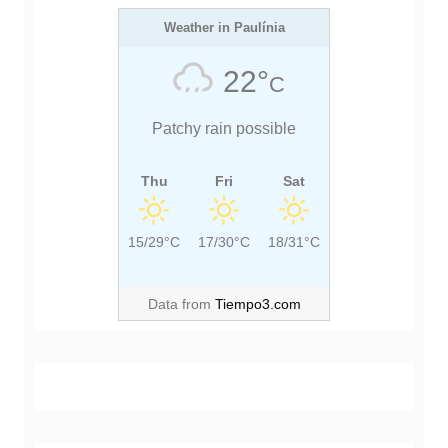
T
S
o
s
P
Weather in Paulínia
P
t
O
O
22°
C
S
S
T
T
Patchy rain possible
:
:
Thu
Fri
Sat
15/29°C
17/30°C
18/31°C
Data from
Tiempo3.com