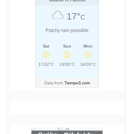
O
Weather in Paulínia
O
S
S
17°
C
T
T
:
:
Patchy rain possible
Sat
Sun
Mon
17/32°C
19/35°C
16/26°C
Data from
Tiempo3.com