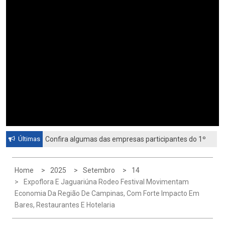
Últimas
Confira algumas das empresas participantes do 1º
Feirão de Emprego de Paulínia 2026
Home
2025
Setembro
14
Expoflora E Jaguariúna Rodeo Festival Movimentam
Economia Da Região De Campinas, Com Forte Impacto Em
Bares, Restaurantes E Hotelaria