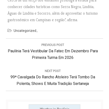
Cerca de um terço dos visitantes prolonga a estada para
conhecer cidades turísticas como Serra Negra, Lindóia,
Águas de Lindóia e Socorro, além de aproveitar o turismo
gastronômico em Campinas e região”, afirma.
Uncategorized
N
a
PREVIOUS POST
v
P
Paulínia Terá Vestibular Da Fatec Em Dezembro Para
e
g
R
Primeira Turma Em 2026
a
E
ç
V
NEXT POST
ã
N
I
99ª Cavalgada Do Rancho Atoleiro Terá Tombo Da
o
d
E
O
Polenta, Shows E Muita Tradição Sertaneja
e
X
U
P
T
S
o
s
P
P
t