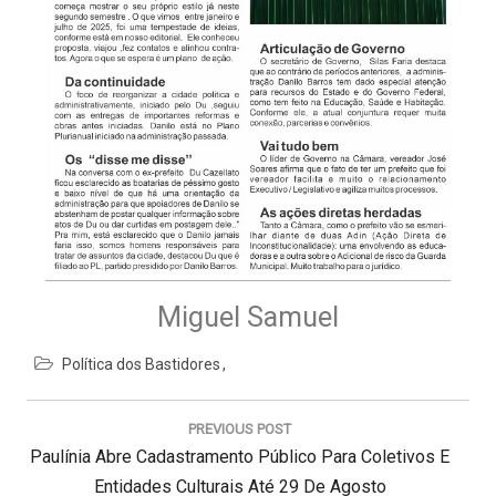
Miguel Samuel
Política dos Bastidores
N
a
PREVIOUS POST
v
P
Paulínia Abre Cadastramento Público Para Coletivos E
e
g
R
Entidades Culturais Até 29 De Agosto