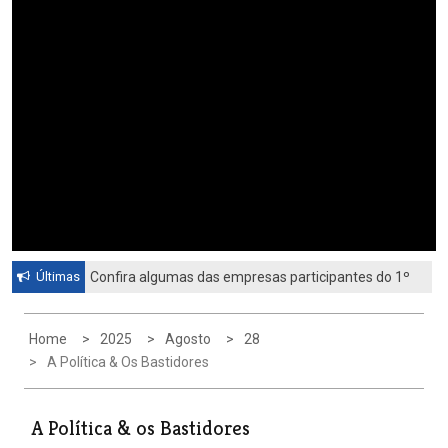
Últimas
Confira algumas das empresas participantes do 1º
Feirão de Emprego de Paulínia 2026
Home
2025
Agosto
28
A Política & Os Bastidores
A Política & os Bastidores