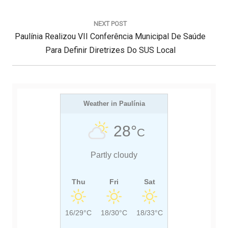
a
E
ç
V
NEXT POST
ã
N
I
Paulínia Realizou VII Conferência Municipal De Saúde
o
d
E
O
Para Definir Diretrizes Do SUS Local
e
X
U
P
T
S
o
s
P
P
t
O
Weather in Paulínia
O
S
S
28°
C
T
T
:
:
Partly cloudy
Thu
Fri
Sat
16/29°C
18/30°C
18/33°C