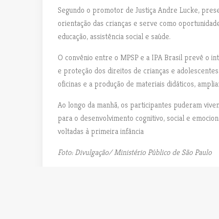
Segundo o promotor de Justiça Andre Lucke, present
orientação das crianças e serve como oportunidade
educação, assistência social e saúde.
O convênio entre o MPSP e a IPA Brasil prevê o i
e proteção dos direitos de crianças e adolescentes
oficinas e a produção de materiais didáticos, ampli
Ao longo da manhã, os participantes puderam viven
para o desenvolvimento cognitivo, social e emociona
voltadas à primeira infância
Foto: Divulgação/ Ministério Público de São Paulo
Uncategorized
N
a
PREVIOUS POST
P
Edição 1010