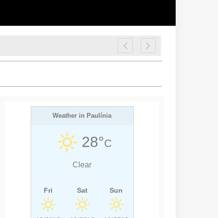
Weather in Paulínia
28°
C
Clear
Fri
Sat
Sun