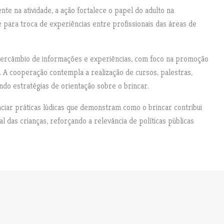
e na atividade, a ação fortalece o papel do adulto na
 para troca de experiências entre profissionais das áreas de
ntercâmbio de informações e experiências, com foco na promoção
. A cooperação contempla a realização de cursos, palestras,
ando estratégias de orientação sobre o brincar.
ciar práticas lúdicas que demonstram como o brincar contribui
l das crianças, reforçando a relevância de políticas públicas
NEXT POST
N
Depois De Anos Fechado, Complexo De