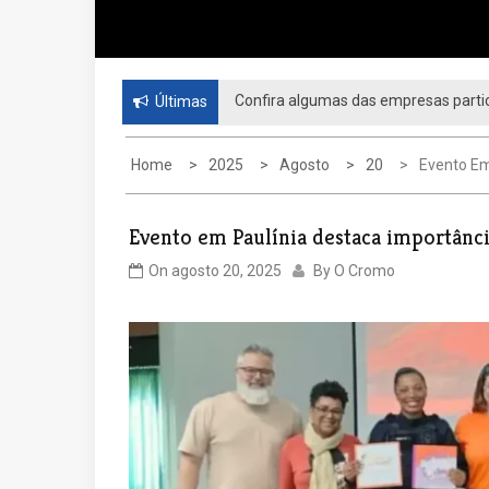
Confira algumas das empresas partic
Últimas
Home
2025
Agosto
20
Evento Em
Evento em Paulínia destaca importânci
On
agosto 20, 2025
By
O Cromo