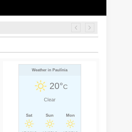
Weather in Paulínia
20°
C
Clear
Sat
Sun
Mon