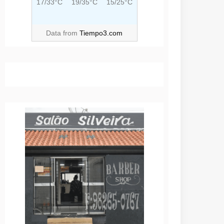
17/33°C
19/35°C
15/25°C
Data from
Tiempo3.com