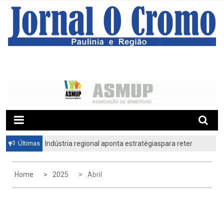
S
k
i
p
t
o
c
o
n
t
e
n
t
Últimas
Indústria regional aponta estratégiaspara reter
profissionais qualificadosCiesp contesta nova
tarifa dos Estados Unidos
Home
2025
Abril